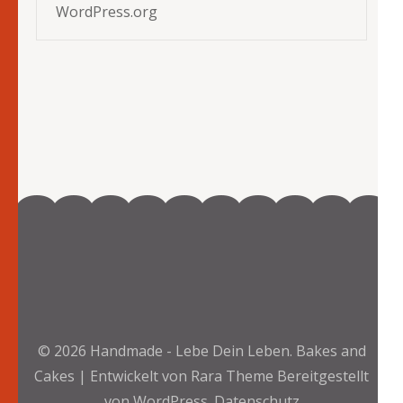
WordPress.org
© 2026
Handmade - Lebe Dein Leben
.
Bakes and
Cakes | Entwickelt von
Rara Theme
Bereitgestellt
von
WordPress.
Datenschutz