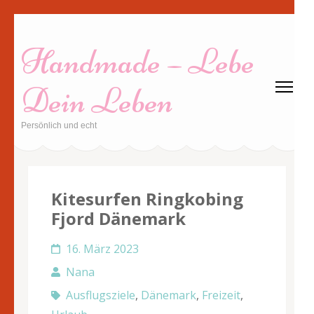
Zum
Inhalt
Handmade – Lebe
springen
(Enter
Dein Leben
drücken)
Persönlich und echt
Kitesurfen Ringkobing
Fjord Dänemark
16. März 2023
Nana
Ausflugsziele
,
Dänemark
,
Freizeit
,