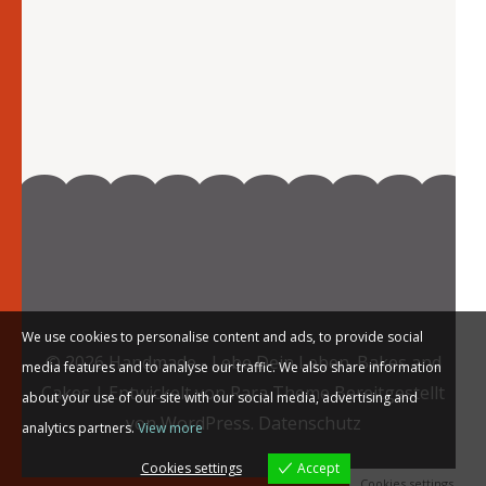
We use cookies to personalise content and ads, to provide social
© 2026
Handmade - Lebe Dein Leben
.
Bakes and
media features and to analyse our traffic. We also share information
Cakes | Entwickelt von
Rara Theme
Bereitgestellt
about your use of our site with our social media, advertising and
von
WordPress.
Datenschutz
analytics partners.
View more
Cookies settings
Accept
Cookies settings