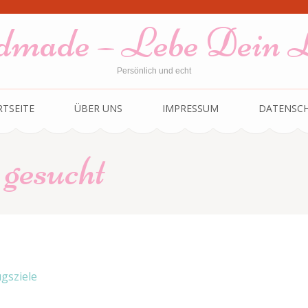
made – Lebe Dein 
Persönlich und echt
RTSEITE
ÜBER UNS
IMPRESSUM
DATENSC
 gesucht
ugsziele