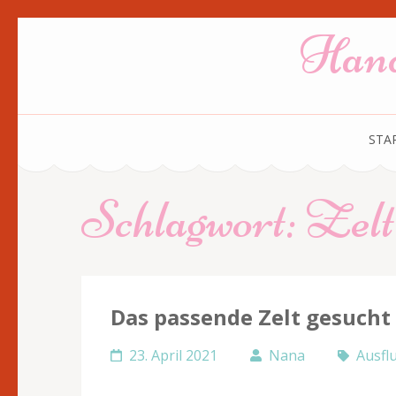
Zum
Hand
Inhalt
springen
(Enter
drücken)
STA
Schlagwort:
Zelt
Das passende Zelt gesucht
23. April 2021
Nana
Ausfl